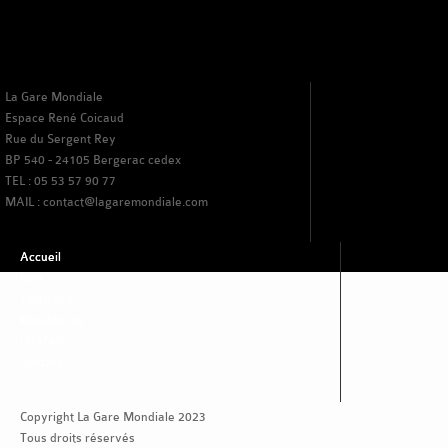
La Gare Mondiale
Espace René Coicaud
Rue du Sergent Rey
BP 540 - 24105 Bergerac cedex
TEL : 05 53 57 90 77
MAIL : contact@lagaremondiale.com
Accueil
Lieu
Territoire
Residences
[Trafik]*
Contact
Copyright La Gare Mondiale 2023
Tous droits réservés