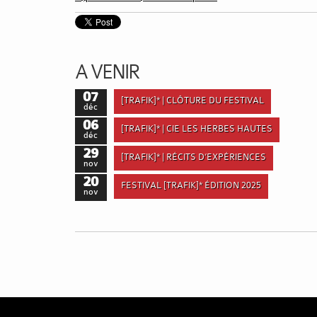
A VENIR
07
[TRAFIK]* | CLÔTURE DU FESTIVAL
déc
06
[TRAFIK]* | CIE LES HERBES HAUTES
déc
29
[TRAFIK]* | RÉCITS D’EXPÉRIENCES
nov
20
FESTIVAL [TRAFIK]* ÉDITION 2025
nov