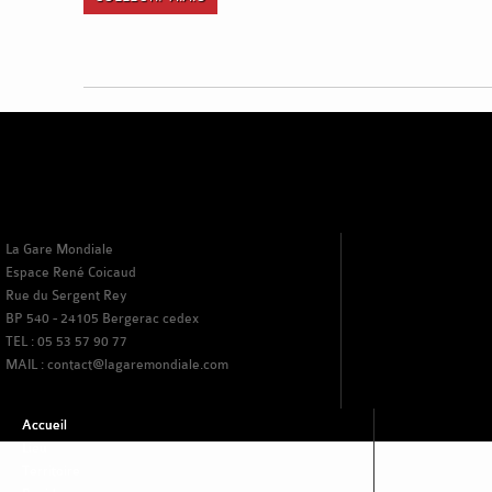
La Gare Mondiale
Espace René Coicaud
Rue du Sergent Rey
BP 540 - 24105 Bergerac cedex
TEL : 05 53 57 90 77
MAIL : contact@lagaremondiale.com
Accueil
Lieu
Territoire