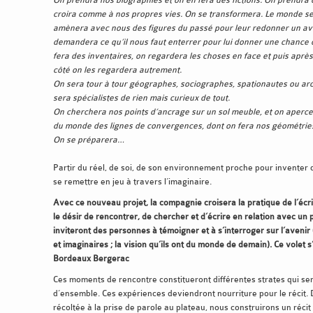
croira comme à nos propres vies. On se transformera. Le monde s
amènera avec nous des figures du passé pour leur redonner un av
demandera ce qu’il nous faut enterrer pour lui donner une chance 
fera des inventaires, on regardera les choses en face et puis aprè
côté on les regardera autrement.
On sera tour à tour géographes, sociographes, spationautes ou ar
sera spécialistes de rien mais curieux de tout.
On cherchera nos points d’ancrage sur un sol meuble, et on aperc
du monde des lignes de convergences, dont on fera nos géométries
On se préparera…
Partir du réel, de soi, de son environnement proche pour inventer d
se remettre en jeu à travers l’imaginaire.
Avec ce nouveau projet, la compagnie croisera la pratique de l’écr
le désir de rencontrer, de chercher et d’écrire en relation avec un pub
inviteront des personnes à témoigner et à s’interroger sur l’avenir (
et imaginaires ; la vision qu’ils ont du monde de demain). Ce volet s’
Bordeaux Bergerac
Ces moments de rencontre constitueront différentes strates qui serv
d’ensemble. Ces expériences deviendront nourriture pour le récit. 
récoltée à la prise de parole au plateau, nous construirons un récit c