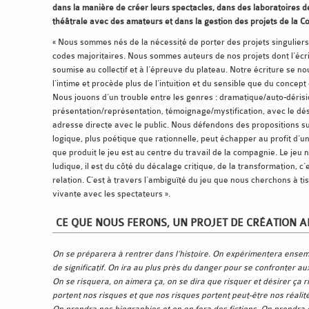
dans la manière de créer leurs spectacles, dans des laboratoires 
théâtrale avec des amateurs et dans la gestion des projets de la 
« Nous sommes nés de la nécessité de porter des projets singulier
codes majoritaires. Nous sommes auteurs de nos projets dont l’écri
soumise au collectif et à l’épreuve du plateau. Notre écriture se no
l’intime et procède plus de l’intuition et du sensible que du concept
Nous jouons d’un trouble entre les genres : dramatique/auto-dérisi
présentation/représentation, témoignage/mystification, avec le dés
adresse directe avec le public. Nous défendons des propositions su
logique, plus poétique que rationnelle, peut échapper au profit d’u
que produit le jeu est au centre du travail de la compagnie. Le jeu
ludique, il est du côté du décalage critique, de la transformation, c
relation. C’est à travers l’ambiguïté du jeu que nous cherchons à ti
vivante avec les spectateurs ».
CE QUE NOUS FERONS, UN PROJET DE CRÉATION A
On se préparera à rentrer dans l’histoire. On expérimentera ense
de significatif. On ira au plus près du danger pour se confronter au
On se risquera, on aimera ça, on se dira que risquer et désirer ça 
portent nos risques et que nos risques portent peut-être nos réalit
On prendra nos biographies et on en fera des fictions. On prendra d