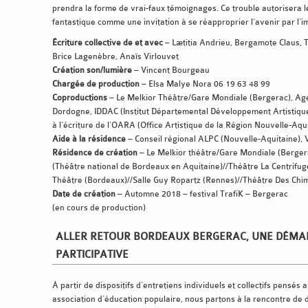
prendra la forme de vrai-faux témoignages. Ce trouble autorisera l
fantastique comme une invitation à se réapproprier l’avenir par l’i
Écriture collective de et avec
– Lætitia Andrieu, Bergamote Claus,
Brice Lagenèbre, Anaïs Virlouvet
Création son/lumière
– Vincent Bourgeau
Chargée de production
– Elsa Malye Nora 06 19 63 48 99
Coproductions
– Le Melkior Théâtre/Gare Mondiale (Bergerac), Age
Dordogne, IDDAC (Institut Départemental Développement Artistique
à l’écriture de l’OARA (Office Artistique de la Région Nouvelle-Aqu
Aide à la résidence
– Conseil régional ALPC (Nouvelle-Aquitaine), V
Résidence de création
– Le Melkior théâtre/Gare Mondiale (Berger
(Théâtre national de Bordeaux en Aquitaine)//Théâtre La Centrifug
Théâtre (Bordeaux)//Salle Guy Ropartz (Rennes)//Théâtre Des Chimè
Date de création
– Automne 2018 – festival TrafiK – Bergerac
(en cours de production)
ALLER RETOUR BORDEAUX BERGERAC, UNE DÉMA
PARTICIPATIVE
À partir de dispositifs d’entretiens individuels et collectifs pensés a
association d’éducation populaire, nous partons à la rencontre de