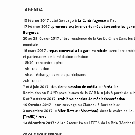
AGENDA
15 février 2017 :
Etat Sauvage à
La Centrifugeuse
à Pau
17 Février 2017 :
première expérience de médiation entre les gare
Bergerac
20 au 25 février 2017 :
1ère résidence de la Cie Du Chien Dans les 
mondiale
16 mars 2017 :
repas convivial à La gare mondiale
, avec l’ensembl
et partenaires de la médiation-création.
18h30 : rencontre apéro
19h : restitution
19h30 : échange avec les participants
20h : repas
7 et 8 juin 2017 :
deuxième session de médiation/création
Restitution au BUJ/Espace jeunes de la CAB le 8 juin à partir de 18
5 et 7 octobre 2017 :
troisième session de médiation/création
19 Octobre 2017
– état sauvage au Château à Barbezieux.
3 novembre 2017 :
«
Aller-Retour (Marathon)
, dans le cadre de l’o
[TrafiK]* 2017
14 décembre 2017
: Aller-Retour #4 au LEGTA de La Brie (Monbazil
CE QUE NOUS FERONS