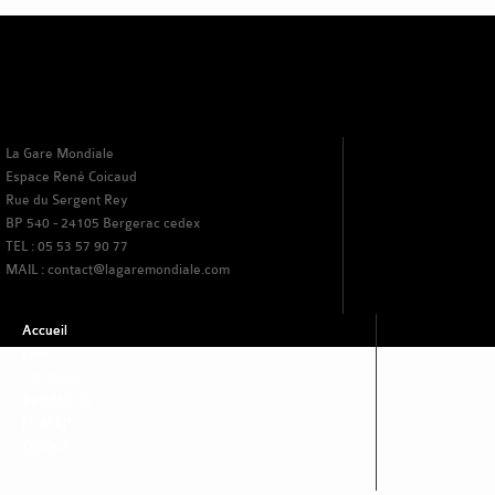
La Gare Mondiale
Espace René Coicaud
Rue du Sergent Rey
BP 540 - 24105 Bergerac cedex
TEL : 05 53 57 90 77
MAIL : contact@lagaremondiale.com
Accueil
Lieu
Territoire
Residences
[Trafik]*
Contact