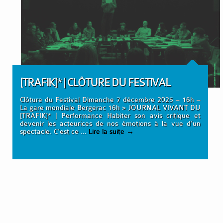
[TRAFIK]* | CLÔTURE DU FESTIVAL
Clôture du Festival Dimanche 7 décembre 2025 – 16h –
La gare mondiale Bergerac 16h > JOURNAL VIVANT DU
[TRAFIK]* | Performance Habiter son avis critique et
devenir les acteurices de nos émotions à la vue d’un
spectacle. C’est ce …
Lire la suite
→