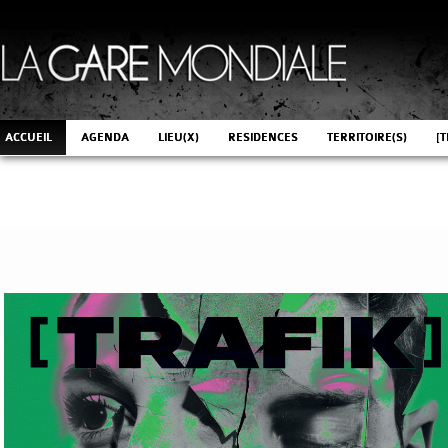
ACCUEIL
AGENDA
LIEU(X)
RESIDENCES
TERRITOIRE(S)
[T