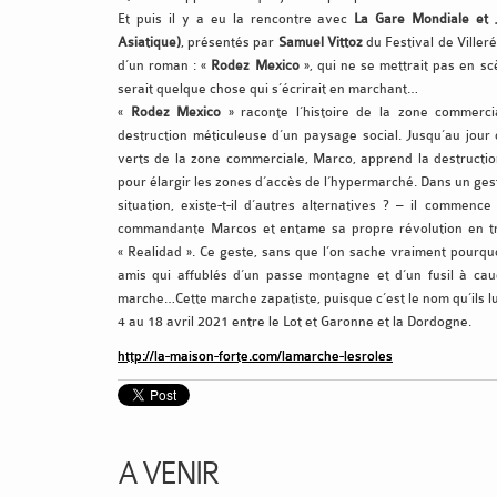
Et puis il y a eu la rencontre avec
La Gare Mondiale et J
Asiatique)
, présentés par
Samuel Vittoz
du Festival de Villeré
d’un roman : «
Rodez Mexico
», qui ne se mettrait pas en s
serait quelque chose qui s’écrirait en marchant…
«
Rodez Mexico
» raconte l’histoire de la zone commerc
destruction méticuleuse d’un paysage social. Jusqu’au jour
verts de la zone commerciale, Marco, apprend la destructio
pour élargir les zones d’accès de l’hypermarché. Dans un gest
situation, existe-t-il d’autres alternatives ? – il commen
commandante Marcos et entame sa propre révolution en tr
« Realidad ». Ce geste, sans que l’on sache vraiment pourquo
amis qui affublés d’un passe montagne et d’un fusil à ca
marche…Cette marche zapatiste, puisque c’est le nom qu’ils l
4 au 18 avril 2021 entre le Lot et Garonne et la Dordogne.
http://la-maison-forte.com/lamarche-lesroles
A VENIR