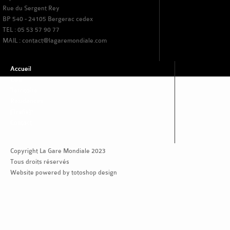
Rue du Sergent Rey
BP 540 - 24105 Bergerac cedex
TEL : 05 53 57 90 77
MAIL : contact@lagaremondiale.com
Accueil
Lieu
Territoire
Residences
[Trafik]*
Contact
Copyright La Gare Mondiale 2023
Tous droits réservés
Website powered by totoshop design