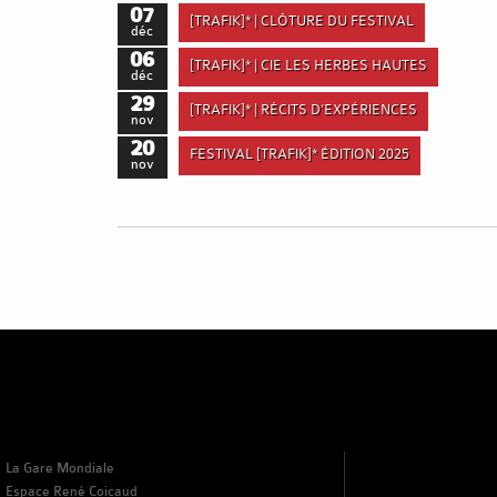
07
[TRAFIK]* | CLÔTURE DU FESTIVAL
déc
06
[TRAFIK]* | CIE LES HERBES HAUTES
déc
29
[TRAFIK]* | RÉCITS D’EXPÉRIENCES
nov
20
FESTIVAL [TRAFIK]* ÉDITION 2025
nov
La Gare Mondiale
Espace René Coicaud