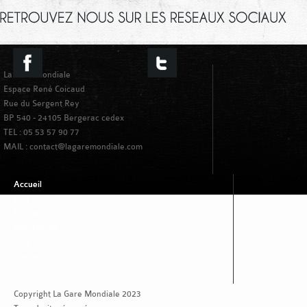
La Gare Mondiale
Espace René Coicaud
Rue du Sergent Rey
BP 540 - 24105 Bergerac cedex
TEL : 05 53 57 90 77
MAIL : contact@lagaremondiale.com
Accueil
Lieu
Territoire
Residences
[Trafik]*
Contact
Copyright La Gare Mondiale 2023