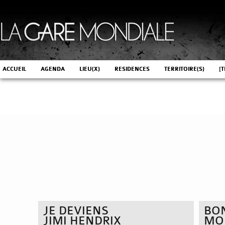
ACCUEIL
AGENDA
LIEU(X)
RESIDENCES
TERRITOIRE(S)
[T
JE DEVIENS
BO
JIMI HENDRIX
MO