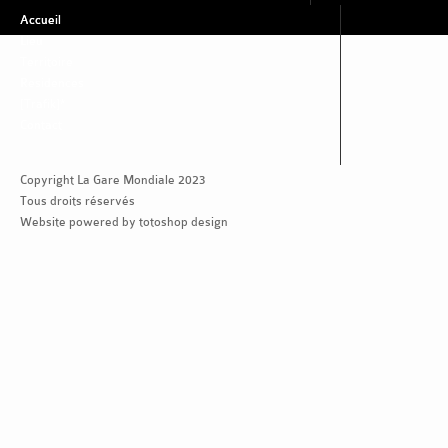
Accueil
Lieu
Territoire
Residences
[Trafik]*
Contact
Copyright La Gare Mondiale 2023
Tous droits réservés
Website powered by totoshop design