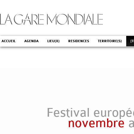
ACCUEIL
AGENDA
LIEU(X)
RESIDENCES
TERRITOIRE(S)
[T
Festival europé
novembre