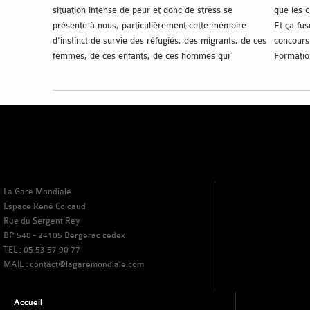
situation intense de peur et donc de stress se
que les c
présente à nous, particulièrement cette mémoire
Et ça fuse
d’instinct de survie des réfugiés, des migrants, de ces
concours 
femmes, de ces enfants, de ces hommes qui
Formatio
traversent les mers sur des bateaux de fortune au
affrontem
péril de leur vie. Celle qui est la conséquence d’une
s’organi
situation pouvant engendrer de graves dégâts
voix de «
corporels voire mentaux. Leurs terres sont
y voir pl
quotidiennement attaquées, bombardées, et la
vivre ens
première chose qui leur vient à l’esprit est l’envie de
réveille 
fuir.
que poét
La Gare Mondiale
Espace René Coicaud
Rue du Sergent Rey
BP 540 - 24105 Bergerac cedex
TEL : 05 53 57 90 77
MAIL : contact@lagaremondiale.com
Accueil