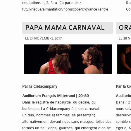
restitutions 1, 2, 3, 4. Ça parle de :
Ra
futur/risque/aimantation/horoscope/croyance (entre
Co
autre) »
Ce
an
PAPA MAMA CARNAVAL
ORA
ba
un
LE 24 NOVEMBRE 2017
LE 28 
li
d’
la
Are
l’é
co
d’
es
Par la Cridacompany
Par la C
Auditorium François Mitterrand | 20h30
Auditori
Dans le registre de l’absurde, du décalé, du
Dans l’Op
burlesque, La Cridacompany fait son carnaval.
nous sui
En duo, hommes et femmes, se présentent
désœuvré 
alternativement devant nous sans masque, telles des
semble s
formes un peu vides, gauches, qui émergent d’on ne
égérie, 