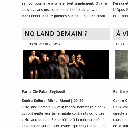
sait où, pour être à la fête, tout simplement. Quatre
l‘ennui e
clowns, sans nez, sans les oripeaux du clown
L’Opus 2
traditionnel, quatre poèmes sur patte comme dirait
et affron
François Cervantès nous invitent au carnaval pour
à Mélanie
toucher au plus près à quelque chose de notre vérité.
d’être q
NO LAND DEMAIN ?
À V
Dans un style dépouillé, ils s’amusent à poser un
mûrit da
regard original sur des situations, laissant libre champ
vie de q
LE 30 NOVEMBRE 2017
LE 2 D
aux émotions, des plus riantes aux plus
les relat
dérangeantes.
qui sont 
compagn
Les deux
successi
Par la Cie Faizal Zeghoudi
Par Ker
Centre Culturel Michel Manet | 20h30
Centre C
« No land demain ? » veut rendre hommage à ceux
Deux voi
qui ont quitté leur terre natale contraints ou forcés.
directe 
« No land demain ? » se réfère à la mémoire liée à
causes e
l’instinct de survie. Cet instinct qui réagit lorsqu’une
de la sit