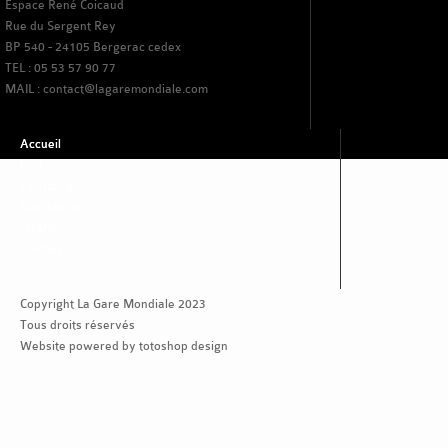
Espace René Coicaud
Rue du Sergent Rey
BP 540 - 24105 Bergerac cedex
TEL : 05 53 57 90 77
MAIL : contact@lagaremondiale.com
Accueil
Lieu
Territoire
Residences
[Trafik]*
Contact
Copyright La Gare Mondiale 2023
Tous droits réservés
Website powered by totoshop design