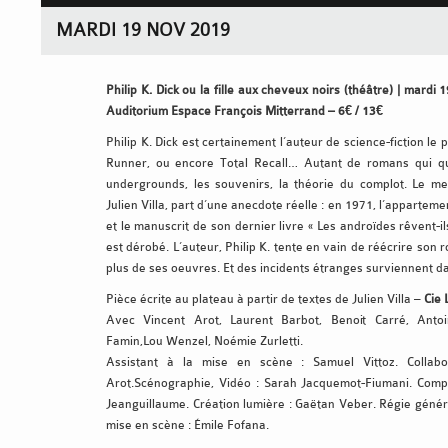
MARDI 19 NOV 2019
Philip K. Dick ou la fille aux cheveux noirs (théâtre) | mard
Auditorium Espace François Mitterrand – 6€ / 13€
Philip K. Dick est certainement l’auteur de science-fiction le
Runner, ou encore Total Recall… Autant de romans qui q
undergrounds, les souvenirs, la théorie du complot. Le me
Julien Villa, part d’une anecdote réelle : en 1971, l’apparteme
et le manuscrit de son dernier livre « Les androïdes rêvent-i
est dérobé. L’auteur, Philip K. tente en vain de réécrire son 
plus de ses oeuvres. Et des incidents étranges surviennent d
Pièce écrite au plateau à partir de textes de Julien Villa –
Cie 
Avec Vincent Arot, Laurent Barbot, Benoit Carré, Antoi
Famin,Lou Wenzel, Noémie Zurletti.
Assistant à la mise en scène : Samuel Vittoz. Collabor
Arot.Scénographie, Vidéo : Sarah Jacquemot-Fiumani. Comp
Jeanguillaume. Création lumière : Gaëtan Veber. Régie généra
mise en scène : Émile Fofana.