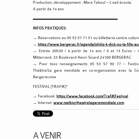
Production, développement : Mara Teboul – L’oeil écoute.
A partir de 14 ans
▬▬▬▬▬▬▬▬▬▬▬▬▬▬▬▬▬▬▬▬▬
INFOS PRATIQUES:
→ Réservations au 05 53 57 71 51 ou billetterie.centre.cultur
→
https://www.bergerac.fr/agenda/philip-k-dick-ou-la-fille-a
→ Entrée 20h30 / à partir de 14 ans / 6 et 13 Euros – 
Mitterrand, 23 Boulevard Henri Sicard 24100 BERGERAC
→ Pour tous renseignements 05 53 57 90 77 – Festiva
Théâtre/La gare mondiale en co-organisation avec la C
Bergeracoise
FESTIVAL [TRAFIK]*
→ Facebook:
https://www.facebook.com/TrafiKFestival
→ Internet:
www.melkiortheatrelagaremondiale.com
A VENIR