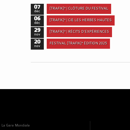
07
[TRAFIK]* | CLÔTURE DU FESTIVAL
déc
06
[TRAFIK]* | CIE LES HERBES HAUTES
déc
29
[TRAFIK]* | RÉCITS D’EXPÉRIENCES
nov
20
FESTIVAL [TRAFIK]* ÉDITION 2025
nov
La Gare Mondiale