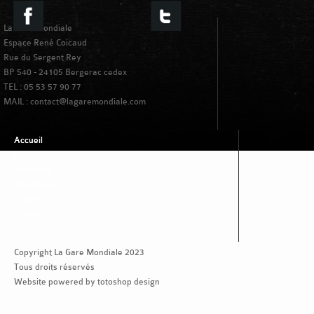
La Gare Mondiale
Espace René Coicaud
Rue du Sergent Rey
BP 540 - 24105 Bergerac cedex
TEL : 05 53 57 90 77
MAIL : contact@lagaremondiale.com
Accueil
Lieu
Territoire
Residences
[Trafik]*
Contact
Copyright La Gare Mondiale 2023
Tous droits réservés
Website powered by totoshop design