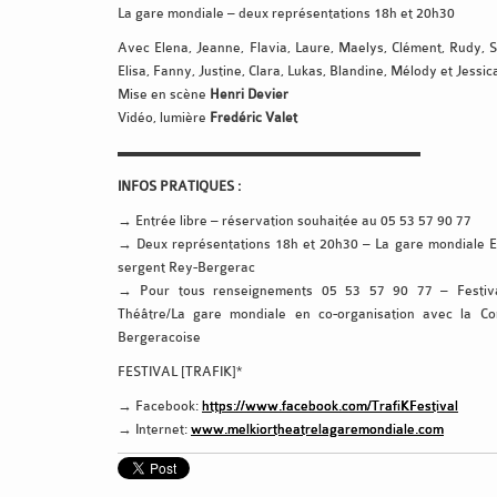
La gare mondiale – deux représentations 18h et 20h30
Avec Elena, Jeanne, Flavia, Laure, Maelys, Clément, Rudy, 
Elisa, Fanny, Justine, Clara, Lukas, Blandine, Mélody et Jessic
Mise en scène
Henri Devier
Vidéo, lumière
Fredéric Valet
▬▬▬▬▬▬▬▬▬▬▬▬▬▬▬▬▬▬▬▬▬
INFOS PRATIQUES :
→ Entrée libre – réservation souhaitée au 05 53 57 90 77
→ Deux représentations 18h et 20h30 – La gare mondiale E
sergent Rey-Bergerac
→ Pour tous renseignements 05 53 57 90 77 – Festiva
Théâtre/La gare mondiale en co-organisation avec la C
Bergeracoise
FESTIVAL [TRAFIK]*
→ Facebook:
https://www.facebook.com/TrafiKFestival
→ Internet:
www.melkiortheatrelagaremondiale.com