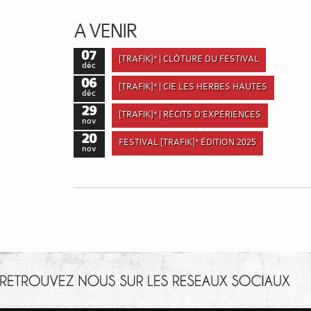
A VENIR
07
[TRAFIK]* | CLÔTURE DU FESTIVAL
déc
06
[TRAFIK]* | CIE LES HERBES HAUTES
déc
29
[TRAFIK]* | RÉCITS D’EXPÉRIENCES
nov
20
FESTIVAL [TRAFIK]* ÉDITION 2025
nov