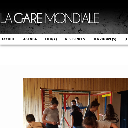
ACCUEIL
AGENDA
LIEU(X)
RESIDENCES
TERRITOIRE(S)
[T