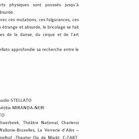
forts physiques sont poussés jusqu’à
absurde.
avec ces mutations, ces fulgurances, ces
 étrange et absurde, le bricolage se fait
es de la danse, du cirque et de l’art
ellato approfondie sa recherche entre le
audio STELLATO
ëtitia MIRANDA-NERI
TO
erbeek, Théâtre National, Charleroi
llonie-Bruxelles, La Verrerie d’Alès –
mmelhof -Theater Op de Markt, C-TAKT,