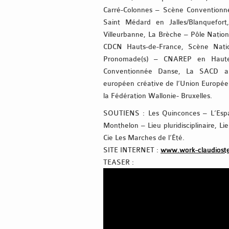
Carré-Colonnes – Scène Conventionné
Saint Médard en Jalles/Blanquefo
Villeurbanne, La Brèche – Pôle Natio
CDCN Hauts-de-France, Scène Nation
Pronomade(s) – CNAREP en Haute-
Conventionnée Danse, La SACD au
européen créative de l’Union Europé
la Fédération Wallonie- Bruxelles.
SOUTIENS : Les Quinconces – L’Esp
Monthelon – Lieu pluridisciplinaire, L
Cie Les Marches de l’Été.
SITE INTERNET :
www.work-claudioste
TEASER :