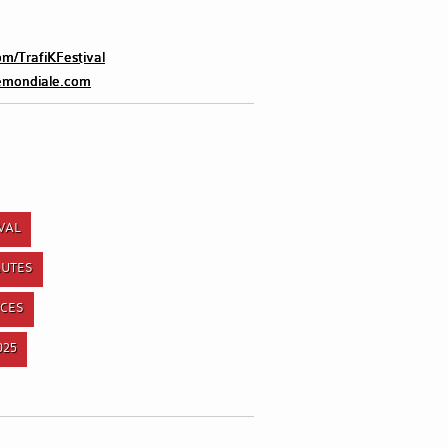
m/TrafiKFestival
emondiale.com
IVAL
HAUTES
NCES
025