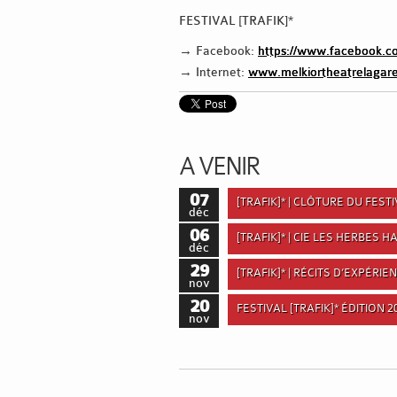
FESTIVAL [TRAFIK]*
→ Facebook:
https://www.facebook.co
→ Internet:
www.melkiortheatrelagar
A VENIR
07
[TRAFIK]* | CLÔTURE DU FEST
déc
06
[TRAFIK]* | CIE LES HERBES 
déc
29
[TRAFIK]* | RÉCITS D’EXPÉRIE
nov
20
FESTIVAL [TRAFIK]* ÉDITION 2
nov