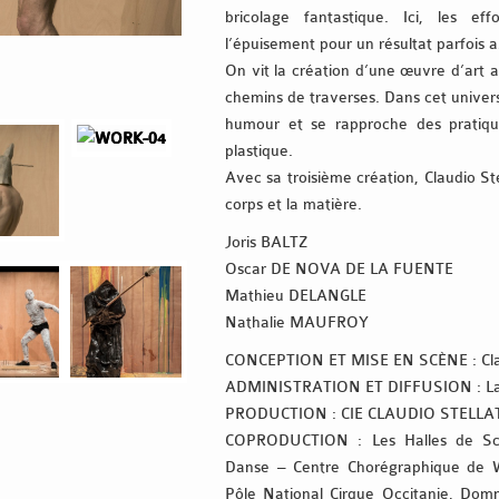
bricolage fantastique. Ici, les ef
l’épuisement pour un résultat parfois 
On vit la création d’une œuvre d’art 
chemins de traverses. Dans cet univers
humour et se rapproche des pratiqu
plastique.
Avec sa troisième création, Claudio St
corps et la matière.
Joris BALTZ
Oscar DE NOVA DE LA FUENTE
Mathieu DELANGLE
Nathalie MAUFROY
CONCEPTION ET MISE EN SCÈNE : Cl
ADMINISTRATION ET DIFFUSION : La
PRODUCTION : CIE CLAUDIO STELLA
COPRODUCTION : Les Halles de Scha
Danse – Centre Chorégraphique de Wa
Pôle National Cirque Occitanie, Do