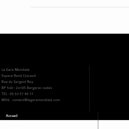
La Gare Mondiale
Espace René Coicaud
Rue du Sergent Rey
BP 540 - 24105 Bergerac cedex
TEL : 05 53 57 90 77
MAIL : contact@lagaremondiale.com
Accueil
Lieu
Territoire