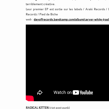
terriblement créative.
Leur premier EP est sortie sur les labels / Araki Records /
Recordz / Pied de Biche
web :
dayoffrecords.bandcamp.com/album/carver-white-tras
RADICAL KITTEN
(riot post punk)