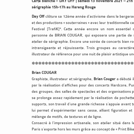
Carte blanche – DAY OFF | samedi 13 novembre 2021 – 21h à
sérigraphie 15h-17h au Hareng Rouge
Day Off
clôture sa 12ème année d’activisme dans le bergerac
et des productions « souterraines » avec leur traditionnelle c
Festival [TrafiK]*. Cette année encore un nom essentiel
personne de BRIAN COUGAR, qui exposera une partie de s
atelier de sérigraphie. Encore une soirée de concerts bien ro
intransigeante et réjouissante. Trois groupes au caractè
illustrateur de référence pour une nuit de plaisir artistique 
❇❇❇❇❇❇❇❇❇❇❇❇❇❇❇❇❇❇❇❇❇❇❇❇❇❇❇❇❇❇❇
Brian COUGAR
Graphiste, illustrateur et sérigraphe,
Brian Cougar
a débuté i
par la réalisation d’affiches pour des concerts Hardcore, Pu
des groupes, des salles de spectacles et des organisations p
se prolonge assez rapidement par la réalisation de pochettes
supports, son travail d’une grande richesse s’appuie avant to
lui permet d’expérimenter sans cesse, alliant figuration e
mélange de motifs, de textures et de ligne.
Consacré à l’impression artisanale, son atelier situé dans
Paris s’exporte hors les murs grâce au concept de « Print Bike