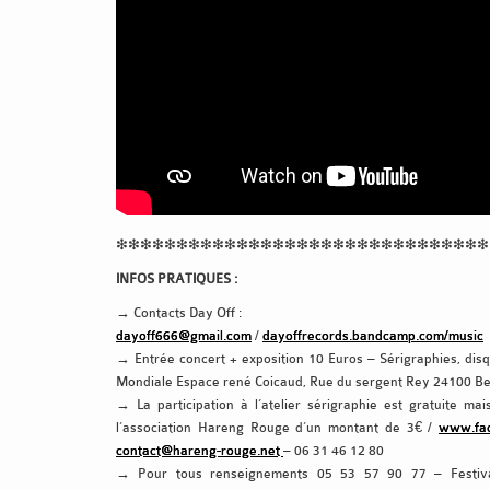
❇❇❇❇❇❇❇❇❇❇❇❇❇❇❇❇❇❇❇❇❇❇❇❇❇❇❇❇❇❇❇
INFOS PRATIQUES :
→ Contacts Day Off :
dayoff666@gmail.com
/
dayoffrecords.bandcamp.com/music
→ Entrée concert + exposition 10 Euros – Sérigraphies, disqu
Mondiale Espace rené Coicaud, Rue du sergent Rey 24100 B
→ La participation à l’atelier sérigraphie est gratuite ma
l’association Hareng Rouge d’un montant de 3€ /
www.fa
contact@hareng-rouge.net
– 06 31 46 12 80
→ Pour tous renseignements 05 53 57 90 77 – Festiva