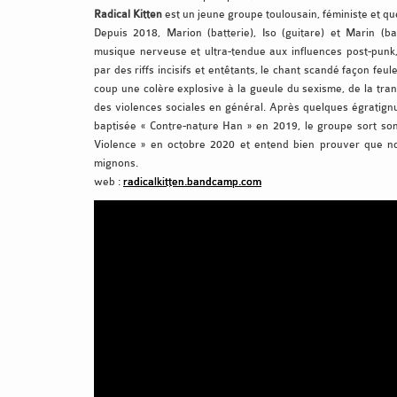
Radical Kitten
est un jeune groupe toulousain, féministe et qu
Depuis 2018, Marion (batterie), Iso (guitare) et Marin (
musique nerveuse et ultra-tendue aux influences post-punk
par des riffs incisifs et entêtants, le chant scandé façon feu
coup une colère explosive à la gueule du sexisme, de la tra
des violences sociales en général. Après quelques égratignu
baptisée « Contre-nature Han » en 2019, le groupe sort son
Violence » en octobre 2020 et entend bien prouver que no
mignons.
web :
radicalkitten.bandcamp.com