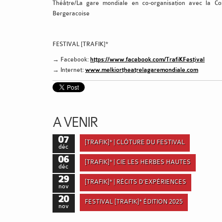
Théâtre/La gare mondiale en co-organisation avec la C
Bergeracoise
FESTIVAL [TRAFIK]*
→ Facebook:
https://www.facebook.com/TrafiKFestival
→ Internet:
www.melkiortheatrelagaremondiale.com
A VENIR
07
[TRAFIK]* | CLÔTURE DU FESTIVAL
déc
06
[TRAFIK]* | CIE LES HERBES HAUTES
déc
29
[TRAFIK]* | RÉCITS D’EXPÉRIENCES
nov
20
FESTIVAL [TRAFIK]* ÉDITION 2025
nov