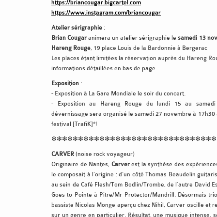
https://briancougar.bigcartel.com
https://www.instagram.com/briancougar
Atelier sérigraphie
:
Brian Cougar
animera un atelier sérigraphie le
samedi 13 no
Hareng Rouge
, 19 place Louis de la Bardonnie à Bergerac
Les places étant limitées la réservation auprès du Hareng Ro
informations détaillées en bas de page.
Exposition
:
- Exposition à La Gare Mondiale le soir du concert.
- Exposition au Hareng Rouge du lundi 15 au samed
dévernissage sera organisé le samedi 27 novembre à 17h30 a
festival [TrafiK]*!
❇❇❇❇❇❇❇❇❇❇❇❇❇❇❇❇❇❇❇❇❇❇❇❇❇❇❇❇❇❇❇
CARVER
(noise rock voyageur)
Originaire de Nantes,
Carver
est la synthèse des expériences
le composait à l’origine : d’un côté Thomas Beaudelin guitar
au sein de Café Flesh/Tom Bodlin/Trombe, de l’autre David E
Goes to Pointe à Pitre/Mr Protector/Mandrill. Désormais trio
bassiste Nicolas Monge aperçu chez Nihil, Carver oscille et r
sur un genre en particulier. Résultat, une musique intense, 