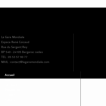
La Gare Mondiale
Espace René Coicaud
Rue du Sergent Rey
BP 540 - 24105 Bergerac cedex
TEL : 05 53 57 90 77
MAIL : contact@lagaremondiale.com
Accueil
Lieu
Territoire
Residences
[Trafik]*
Contact