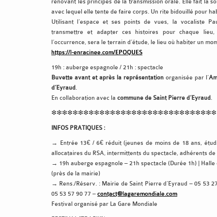
rénovant les principes de la transmission orale. Elle fait la 
avec lequel elle tente de faire corps. Un rite bidouillé pour ha
Utilisant l’espace et ses points de vues, la vocaliste P
transmettre et adapter ces histoires pour chaque lieu,
l’occurrence, sera le terrain d’étude, le lieu où habiter un mo
https://l-enracinee.com/EPOQUES
19h : auberge espagnole / 21h : spectacle
Buvette avant et après la représentation
organisée par l’
Am
d’Eyraud
.
En collaboration avec la
commune de Saint Pierre d’Eyraud
.
❇❇❇❇❇❇❇❇❇❇❇❇❇❇❇❇❇❇❇❇❇❇❇❇❇❇❇❇❇❇❇
INFOS PRATIQUES :
→ Entrée 13€ / 6€ réduit (jeunes de moins de 18 ans, étud
allocataires du RSA, intermittents du spectacle, adhérents de
→ 19h auberge espagnole – 21h spectacle (Durée 1h) | Hal
(près de la mairie)
→ Rens./Réserv. : Mairie de Saint Pierre d’Eyraud – 05 53 2
05 53 57 90 77 –
contact@lagaremondiale.com
Festival organisé par La Gare Mondiale