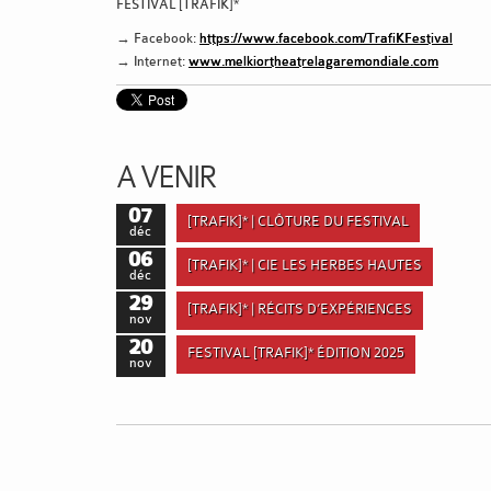
FESTIVAL [TRAFIK]*
→ Facebook:
https://www.facebook.com/TrafiKFestival
→ Internet:
www.melkiortheatrelagaremondiale.com
A VENIR
07
[TRAFIK]* | CLÔTURE DU FESTIVAL
déc
06
[TRAFIK]* | CIE LES HERBES HAUTES
déc
29
[TRAFIK]* | RÉCITS D’EXPÉRIENCES
nov
20
FESTIVAL [TRAFIK]* ÉDITION 2025
nov