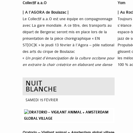
Collectif a.a.O
Yom
| A l’AGORA de Boulazac |
| Au Roc
Le Collectif a.a.O est une équipe en compagnonnage
Toujours
avec La gare mondiale. A ce titre, des transports au
s’élance
départ de Bergerac seront mis en place lors de la
espace-t
présentation de la pièce chorégraphique « EN
jazz de s
ST[OC]K » le jeudi 13 février à l’Agora – pôle national
Propulsé
des arts du cirque de Boulazac
glissent 
«
Un projet d’émancipation de la culture occitane pour
les mélod
en extraire la chair créatrice en élaborant une danse
100 % ac
comme un mouvement vital. A corps perdu, danseurs
du Moyen
d’esquisses dans une poésie « du mouvement du
cela à la
NUIT
monde ». Cette tension permanente qui nous affecte,
qui est 
BLANCHE
impose une réflexion sur l’altérité du monde, comme
superbe 
une chance de faire face pour inventer encore,
transe p
SAMEDI 15 FÉVRIER
encore et toujours, une tentative d’existence dans
utopie.
notre capacité à vibrer.
» Carole Vergne
Oratorio – Vigilant animal + Amsterdam global village