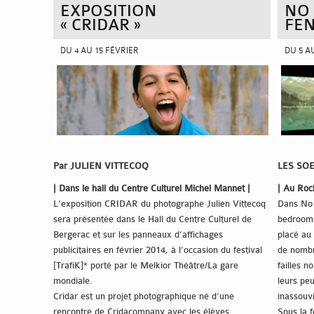
EXPOSITION
NO
« CRIDAR »
FE
DU 4 AU 15 FÉVRIER
DU 5 A
Par JULIEN VITTECOQ
LES SO
| Dans le hall du Centre Culturel Michel Mannet |
| Au Roc
L’exposition CRIDAR du photographe Julien Vittecoq
Dans No 
sera présentée dans le Hall du Centre Culturel de
bedrooms
Bergerac et sur les panneaux d’affichages
placé au
publicitaires en février 2014, à l’occasion du festival
de nombr
[TrafiK]* porté par le Melkior Théâtre/La gare
failles n
mondiale.
leurs peu
Cridar est un projet photographique né d’une
inassouvi
rencontre de Cridacompany avec les élèves
Sous la 