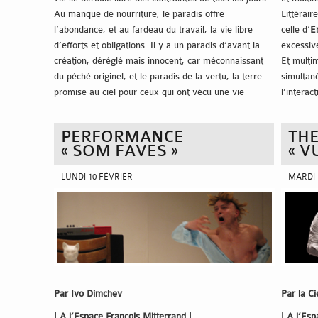
Au manque de nourriture, le paradis offre
Littérair
l’abondance, et au fardeau du travail, la vie libre
celle d’
E
d’efforts et obligations. Il y a un paradis d’avant la
excessive
création, déréglé mais innocent, car méconnaissant
Et multim
du péché originel, et le paradis de la vertu, la terre
simultané
promise au ciel pour ceux qui ont vécu une vie
l’interac
vertueuse. Mais, au fur et à mesure que le paradis
l’autre, 
s’émancipait le sphère morale-religieuse du Dernier
s’augmen
PERFORMANCE
THE
Jugement et, petit à petit, trouvait sa place dans la
La créati
« SOM FAVES »
« V
sphère des arts, il est devenu de plus un plus le lieu
s’inscrit
de l’exotique et du merveilleux. Parcours symétrique
théâtrale
LUNDI 10 FÉVRIER
MARDI 
de l’enfer, car, en effet, tous les deux sont devenus
numériqu
des hauts lieux de l’imagination artistique.
Paraíso –
partagé 
colecção privada
[Paradis – collection privé] est un
concert chorégraphique dans le jardin de
l’imagination; marqué par des éléments dissonants et
hétérogènes, peut-être étranges, éventuellement
inquiétants, c’est une machine à produire des
Par Ivo Dimchev
Par la C
émotions où des rencontres fortuites avec des
aiguilles peuvent se produire.
| A l’Espace François Mitterrand |
| A l’Esp