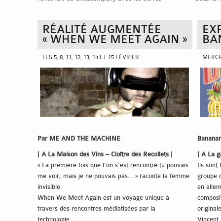
du Pop Circus à Auch, initiée par CIRCa, pôle des arts
plus ou 
du Cirque. Un temps de travail mené avec les élèves
avec une
RÉALITÉ AUGMENTÉE
EX
en mars 2012 a donné lieu à une première série de
la pièce
« WHEN WE MEET AGAIN »
BA
photographies noir et blanc sur le thème du cri,
juxtaposi
complétée en avril 2013 à Lectoure lors d’une
dont les
LES 5, 8, 11, 12, 13, 14 ET 15 FÉVRIER
MERCR
rencontre avec un groupe d’élèves de l’école
notre exi
primaire. Dix‐huit tirages ont été exposés au centre
hommes-
d’Art et Photographie de Lectoure pendant le festival
Dans une
Cheminements 2013.
affichée 
très volo
confronte
l’écritur
Par ME AND THE MACHINE
Bananar
boulever
narratifs
| A La Maison des Vins – Cloître des Recollets |
| A La g
Univers v
« La première fois que l’on s’est rencontré tu pouvais
Ils sont
personna
me voir, mais je ne pouvais pas… » raconte la femme
groupe d
une lectu
invisible.
en allem
du rappo
When We Meet Again est un voyage unique à
composi
mouvemen
travers des rencontres médiatisées par la
original
confins d
technologie.
Vincent 