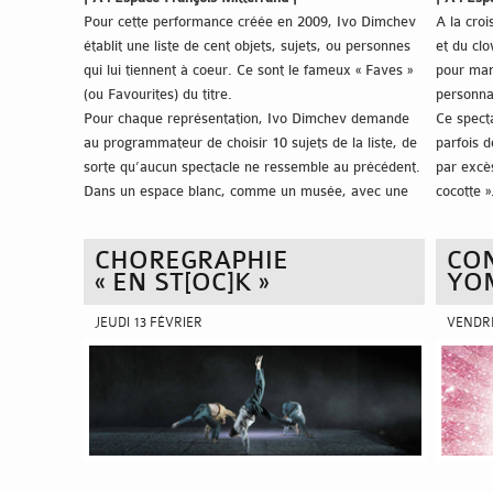
Pour cette performance créée en 2009, Ivo Dimchev
A la croi
établit une liste de cent objets, sujets, ou personnes
et du clo
qui lui tiennent à coeur. Ce sont le fameux « Faves »
pour man
(ou Favourites) du titre.
personna
Pour chaque représentation, Ivo Dimchev demande
Ce spect
au programmateur de choisir 10 sujets de la liste, de
parfois d
sorte qu’aucun spectacle ne ressemble au précédent.
par excès
Dans un espace blanc, comme un musée, avec une
cocotte »
boîte à rythme, un chat en porcelaine, une peinture
ringarde et deux perruques, il développe des pensées
CHOREGRAPHIE
CO
folles. Et cette boîte à musique déclenche chez lui une
« EN ST[OC]K »
YO
excitation immédiate de tout le corps pour danser.
Entre danse, théâtre et tour de chant nous sommes
JEUDI 13 FÉVRIER
VENDRE
témoin d’un univers singulier et surréaliste. Véritable
laboratoire, Ivo Dimchev explore les limites de
l’intime et du public, en allant même jusqu’au
voyeurisme.