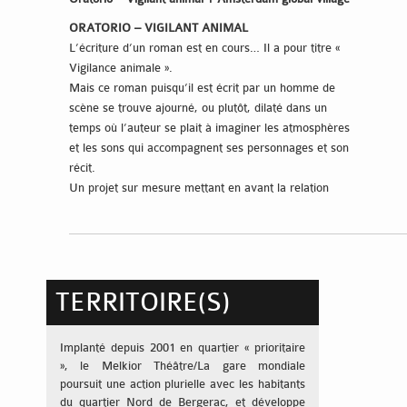
ORATORIO – VIGILANT ANIMAL
L’écriture d’un roman est en cours… Il a pour titre «
Vigilance animale ».
Mais ce roman puisqu’il est écrit par un homme de
scène se trouve ajourné, ou plutôt, dilaté dans un
temps où l’auteur se plait à imaginer les atmosphères
et les sons qui accompagnent ses personnages et son
récit.
Un projet sur mesure mettant en avant la relation
littérature et musique qui est au centre du travail de
l’auteur et au cœur des dernières productions
théâtrales de la compagnie Dromosphère (Flûte!!! en
2010 et Parler aux oiseaux en 2013).
Avec Inès Cassigneul, voix Élodie Robine, alto
TERRITOIRE(S)
Gianni-Grégory Fornet, guitare et voix Henri Devier,
voix Grégory Vouillat-Busillet, guitare, claviers et
Implanté depuis 2001 en quartier « prioritaire
samplers Nicolas Barillot, sonorisation et diffusion.
», le Melkior Théâtre/La gare mondiale
AMSTERDAM GLOBAL VILLAGE
poursuit une action plurielle avec les habitants
Le héros du film s’appelle Khalid. C’est un jeune
du quartier Nord de Bergerac, et développe