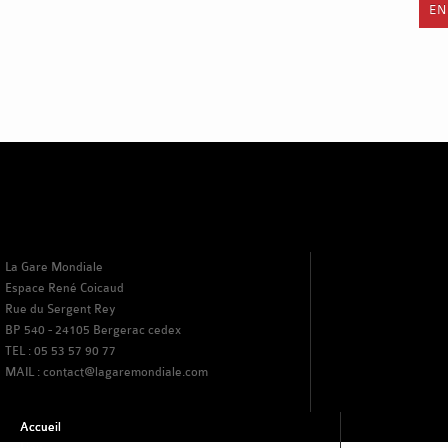
EN
La Gare Mondiale
Espace René Coicaud
Rue du Sergent Rey
BP 540 - 24105 Bergerac cedex
TEL : 05 53 57 90 77
MAIL : contact@lagaremondiale.com
Accueil
Lieu