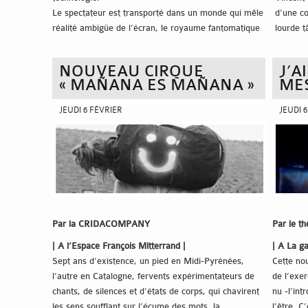
Le spectateur est transporté dans un monde qui mêle
d’une co
réalité ambigüe de l’écran, le royaume fantomatique
lourde t
d’un interprète fantomatique présent mais invisible, le
européen
virtuel qui semble réel et vice et versa. Il est invité à
NOUVEAU CIRQUE
J’A
s’engager dans une expérience unique, performative,
« MAÑANA ES MAÑANA »
ME
d’immersion sensorielle, quelque part entre réalité et
fiction, entre ce qu’il imagine, ce qu’il peut toucher et
JEUDI 6 FÉVRIER
JEUDI 
sentir.
Par la CRIDACOMPANY
Par le t
| A l’Espace François Mitterrand |
| A La g
Sept ans d’existence, un pied en Midi-Pyrénées,
Cette nou
l’autre en Catalogne, fervents expérimentateurs de
de l’exer
chants, de silences et d’états de corps, qui chavirent
nu -l’int
les sens soufflant sur l’écume des mots, la
l’être. C