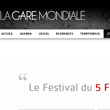
ACCUEIL
AGENDA
LIEU(X)
RESIDENCES
TERRITOIRE(S)
[T
Le Festival du
5 F