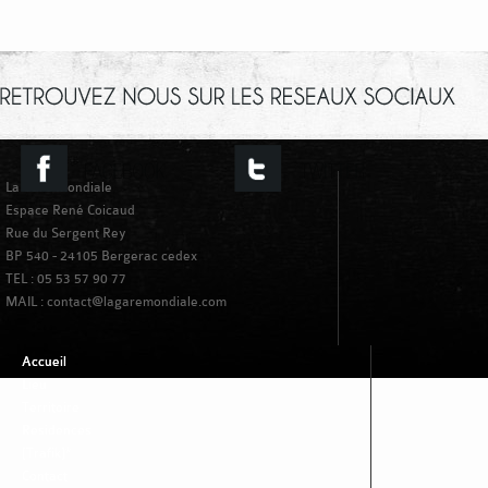
La Gare Mondiale
Espace René Coicaud
Rue du Sergent Rey
BP 540 - 24105 Bergerac cedex
TEL : 05 53 57 90 77
MAIL : contact@lagaremondiale.com
Accueil
Lieu
Territoire
Residences
[Trafik]*
Contact