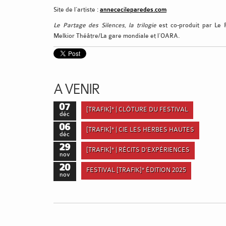
Site de l’artiste :
annececileparedes.com
Le Partage des Silences, la trilogie
est co-produit par Le P
Melkior Théâtre/La gare mondiale et l’OARA.
A VENIR
07
[TRAFIK]* | CLÔTURE DU FESTIVAL
déc
06
[TRAFIK]* | CIE LES HERBES HAUTES
déc
29
[TRAFIK]* | RÉCITS D’EXPÉRIENCES
nov
20
FESTIVAL [TRAFIK]* ÉDITION 2025
nov