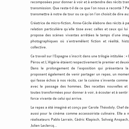
recomposées pour donner à voir et à entendre des récits tra
transmission. Que reste-t-il de ce que l’on nous a raconté ? Pe
transmettre à notre de tour ou ce qu’on l’on choisit de dire 
Créatrice de micro-fiction, Anne-Cécile élabore des récits à p
relation particulière qu’elle tisse avec celles et ceux qui lui 
propose des scènes vivantes arrêtées le temps d’une imag
photographiques où s’entremêlent fiction et réalité, histo
collective.
Ce travail sur l’Espagne s’inscrit dans une trilogie intitulée : 
Pérou et L’Algérie étaient respectivement le premier et deux
Dans le prolongement de l’exposition qui présentera la t
proposent également de venir partager un repas, un moment à 
qui fasse échos à nos récits, car la cuisine s’invente comme 
avec le passage des hommes. Des recettes nouvelles et d
toutes transformées pour donner à voir, à écouter et à sentir 
force vivante de celui qui arrive.
Le repas a été imaginé et conçu par Carole Théodoly. Chef de c
aussi pour le cinéma comme accessoiriste culinaire. Elle a 
réalisateurs Pablo Larraìn, Cédric Klapisch, Solveig Anspach
Julien Leclercq…