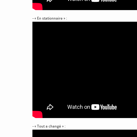
- « En stationnaire » :
- « Tout a changé » :