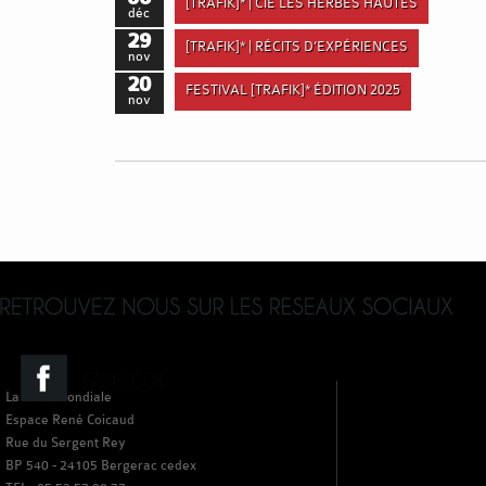
[TRAFIK]* | CIE LES HERBES HAUTES
déc
29
[TRAFIK]* | RÉCITS D’EXPÉRIENCES
nov
20
FESTIVAL [TRAFIK]* ÉDITION 2025
nov
La Gare Mondiale
Espace René Coicaud
Rue du Sergent Rey
BP 540 - 24105 Bergerac cedex