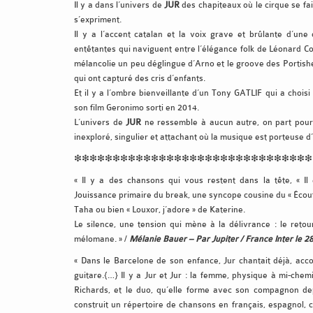
Il y a dans l’univers de
JUR
des chapiteaux où le cirque se fa
s’expriment.
Il y a l’accent catalan et la voix grave et brûlante d’un
entêtantes qui naviguent entre l’élégance folk de Léonard Co
mélancolie un peu déglingue d’Arno et le groove des Portishe
qui ont capturé des cris d’enfants.
Et il y a l’ombre bienveillante d’un Tony GATLIF qui a chois
son film Geronimo sorti en 2014.
L’univers de
JUR
ne ressemble à aucun autre, on part po
inexploré, singulier et attachant où la musique est porteuse d’
❇❇❇❇❇❇❇❇❇❇❇❇❇❇❇❇❇❇❇❇❇❇❇❇❇❇❇❇❇❇❇
« Il y a des chansons qui vous restent dans la tête, « Il é
Jouissance primaire du break, une syncope cousine du « Éco
Taha ou bien « Louxor, j’adore » de Katerine.
Le silence, une tension qui mène à la délivrance : le retou
mélomane. » /
Mélanie Bauer – Par Jupiter / France Inter le 
« Dans le Barcelone de son enfance, Jur chantait déjà, ac
guitare.{…} Il y a Jur et Jur : la femme, physique à mi-chem
Richards, et le duo, qu’elle forme avec son compagnon dep
construit un répertoire de chansons en français, espagnol, ca