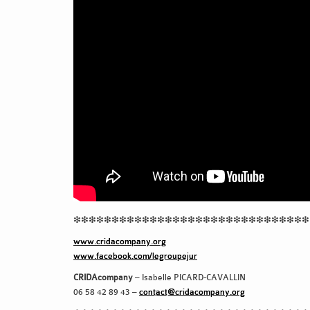
❇❇❇❇❇❇❇❇❇❇❇❇❇❇❇❇❇❇❇❇❇❇❇❇❇❇❇❇❇❇❇
www.cridacompany.org
www.facebook.com/legroupejur
CRIDAcompany
– Isabelle PICARD-CAVALLIN
06 58 42 89 43 –
contact@cridacompany.org