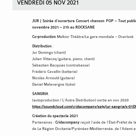
VENDREDI 05 NOV 2021
JUR | Soirée d’ouverture Concert chanson POP – Tout publi
novembre 2021 – 21h au ROCKSANE
Co-production
Melkior Théâtre/La gare mondiale – Overlook
Distribution
:
Jur Domingo (chant)
Julien Vittecoq (guitare, piano, chant)
Sébastien Bacquias (contrebasse)
Frédéric Cavallin (batterie)
Nicolas Arnould (guitare)
Daniel Malavergne (tuba)
SANGRIA
(autoproduction / L’Autre Distribution) sortie en nov 2020
https://soundcloud.com/cridacompany/sets/jur-sangria/s-01
Création du spectacle 2021
Partenaires :
Cridacompany
reçoit l’aide de l’État-Préfet de 
de La Région Occitanie/Pyrénées-Méditerranée, de l’Adami et