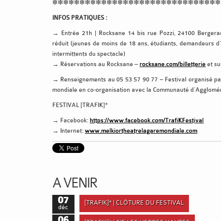
❇❇❇❇❇❇❇❇❇❇❇❇❇❇❇❇❇❇❇❇❇❇❇❇❇❇❇❇❇❇❇
INFOS PRATIQUES :
→ Entrée 21h | Rocksane 14 bis rue Pozzi, 24100 Bergerac /
réduit (jeunes de moins de 18 ans, étudiants, demandeurs d’
intermittents du spectacle)
→ Réservations au Rocksane –
rocksane.com/billetterie
et su
→ Renseignements au 05 53 57 90 77 – Festival organisé par
mondiale en co-organisation avec la Communauté d’Agglomé
FESTIVAL [TRAFIK]*
→ Facebook:
https://www.facebook.com/TrafiKFestival
→ Internet:
www.melkiortheatrelagaremondiale.com
A VENIR
07
[TRAFIK]* | CLÔTURE DU FESTIVAL
déc
06