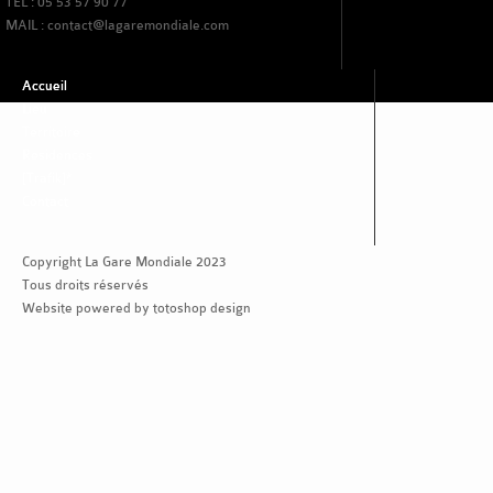
TEL : 05 53 57 90 77
MAIL : contact@lagaremondiale.com
Accueil
Lieu
Territoire
Residences
[Trafik]*
Contact
Copyright La Gare Mondiale 2023
Tous droits réservés
Website powered by totoshop design