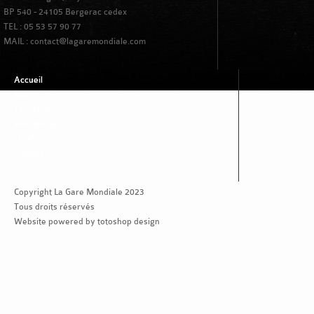
BP 540 - 24105 Bergerac cedex
TEL : 05 53 57 90 77
MAIL : contact@lagaremondiale.com
Accueil
Lieu
Territoire
Residences
[Trafik]*
Contact
Copyright La Gare Mondiale 2023
Tous droits réservés
Website powered by totoshop design