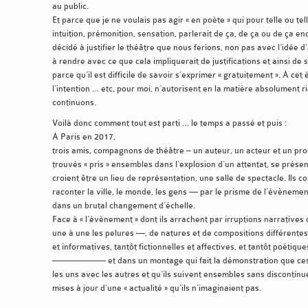
au public.
Et parce que je ne voulais pas agir « en poète » qui pour telle ou tell
intuition, prémonition, sensation, parlerait de ça, de ça ou de ça e
décidé à justifier le théâtre que nous ferions, non pas avec l’idée 
à rendre avec ce que cela impliquerait de justifications et ainsi de 
parce qu’il est difficile de savoir s’exprimer « gratuitement ». À cet é
l’intention … etc, pour moi, n’autorisent en la matière absolument r
continuons.
Voilà donc comment tout est parti … le temps a passé et puis :
À Paris en 2017,
trois amis, compagnons de théâtre – un auteur, un acteur et un pro
trouvés « pris » ensembles dans l’explosion d’un attentat, se présen
croient être un lieu de représentation, une salle de spectacle. Ils
raconter la ville, le monde, les gens — par le prisme de l’évène
dans un brutal changement d’échelle.
Face à « l’évènement » dont ils arrachent par irruptions narrative
une à une les pelures —, de natures et de compositions différentes
et informatives, tantôt fictionnelles et affectives, et tantôt poétiqu
—————— et dans un montage qui fait la démonstration que ces r
les uns avec les autres et qu’ils suivent ensembles sans discontinue
mises à jour d’une « actualité » qu’ils n’imaginaient pas.