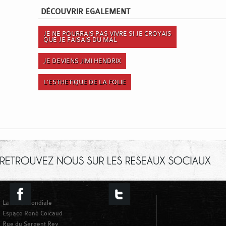
DÉCOUVRIR EGALEMENT
JE NE POURRAIS PAS VIVRE SI JE CROYAIS
QUE JE FAISAIS DU MAL
JE DEVIENS JIMI HENDRIX
L’ESTHETIQUE DE LA FOLIE
La Gare Mondiale
Espace René Coicaud
Rue du Sergent Rey